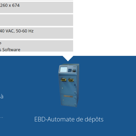
 à
 …
EBD-Automate de dépôt
s