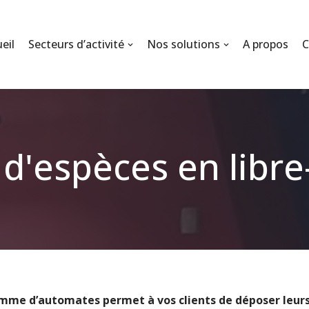
eil
Secteurs d’activité
Nos solutions
A propos
C
d'espèces en libre
mme d’automates permet à vos clients de déposer leurs