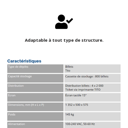
Adaptable à tout type de structure.