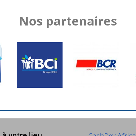
Nos partenaires
à votre lieu
CashDev Africa