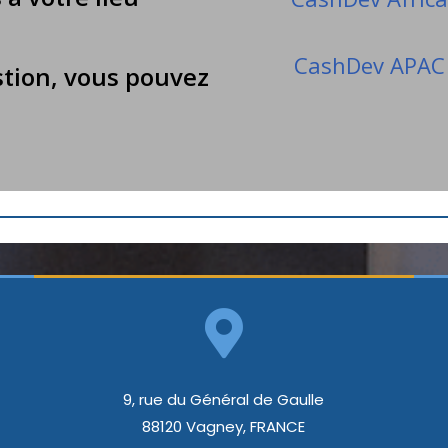
on 👉👉
CashDev APAC
tion, vous pouvez
9, rue du Général de Gaulle
88120 Vagney, FRANCE