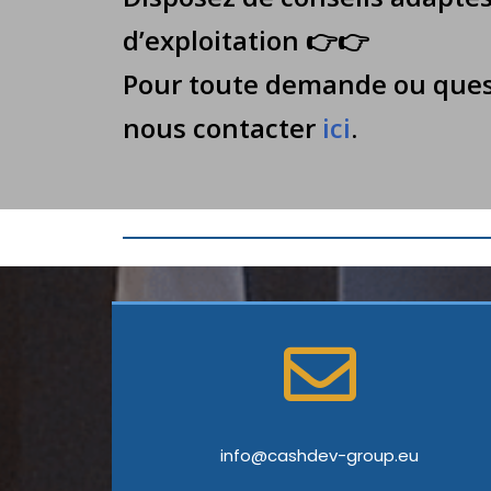
d’exploitati
Pour toute demande ou ques
nous contacter
ici
.
info@cashdev-group.eu