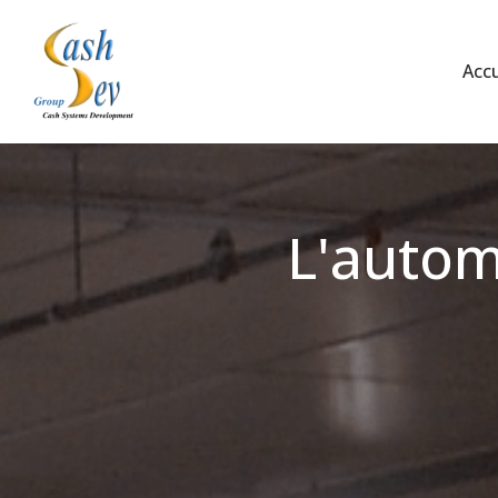
Aller
Accu
au
contenu
L'autom